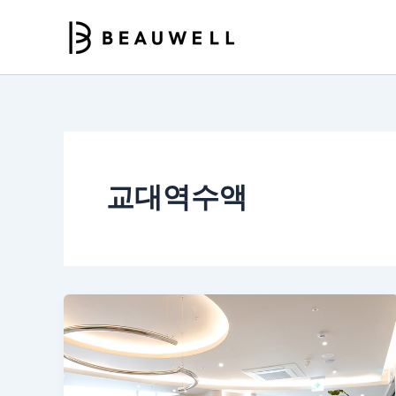
콘
텐
츠
로
건
너
뛰
기
교대역수액